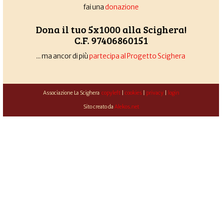
fai una
donazione
Dona il tuo 5x1000 alla Scighera!
C.F. 97406860151
... ma ancor di più
partecipa al Progetto Scighera
Associazione La Scighera
copyleft
|
cookies
|
privacy
|
login
Sito creato da
Alekos.net