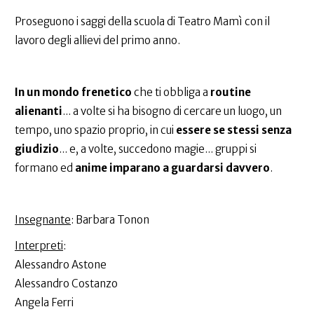
Proseguono i saggi della scuola di Teatro Mamì con il
lavoro degli allievi del primo anno.
In un mondo frenetico
che ti obbliga a
routine
alienanti
... a volte si ha bisogno di cercare un luogo, un
tempo, uno spazio proprio, in cui
essere se stessi senza
giudizio
... e, a volte, succedono magie... gruppi si
formano ed
anime imparano a guardarsi davvero
.
Insegnante
: Barbara Tonon
Interpreti
:
Alessandro Astone
Alessandro Costanzo
Angela Ferri