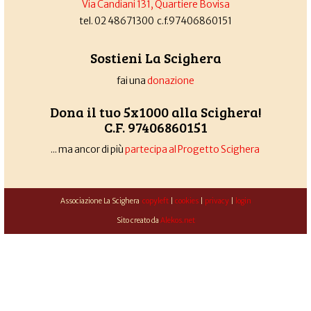
Via Candiani 131, Quartiere Bovisa
tel. 02 48671300 c.f.97406860151
Sostieni La Scighera
fai una
donazione
Dona il tuo 5x1000 alla Scighera!
C.F. 97406860151
... ma ancor di più
partecipa al Progetto Scighera
Associazione La Scighera
copyleft
|
cookies
|
privacy
|
login
Sito creato da
Alekos.net