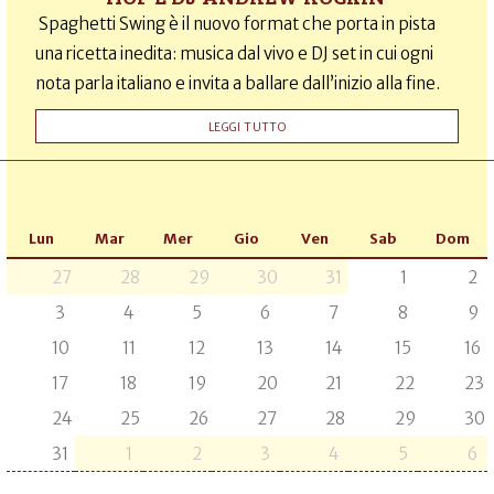
Spaghetti Swing è il nuovo format che porta in pista
una ricetta inedita: musica dal vivo e DJ set in cui ogni
nota parla italiano e invita a ballare dall’inizio alla fine.
LEGGI TUTTO
Lun
Mar
Mer
Gio
Ven
Sab
Dom
27
28
29
30
31
1
2
3
4
5
6
7
8
9
10
11
12
13
14
15
16
17
18
19
20
21
22
23
24
25
26
27
28
29
30
31
1
2
3
4
5
6