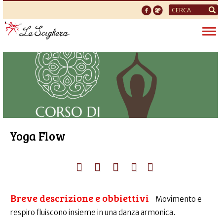
Form
di
Tog
ricerca
nav
Yoga Flow
Breve descrizione e obbiettivi
Movimento e
respiro fluiscono insieme in una danza armonica.