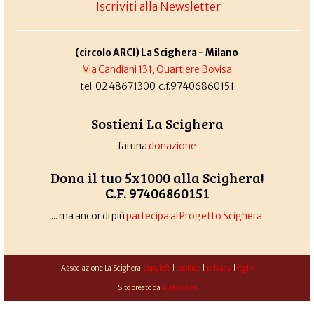
Iscriviti alla Newsletter
(circolo ARCI) La Scighera - Milano
Via Candiani 131, Quartiere Bovisa
tel. 02 48671300 c.f.97406860151
Sostieni La Scighera
fai una
donazione
Dona il tuo 5x1000 alla Scighera!
C.F. 97406860151
... ma ancor di più
partecipa al Progetto Scighera
Associazione La Scighera
copyleft
|
cookies
|
privacy
|
login
Sito creato da
Alekos.net