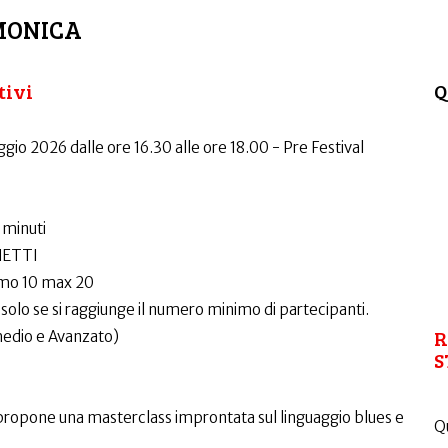
MONICA
tivi
Q
ggio 2026 dalle ore 16.30 alle ore 18.00 - Pre Festival
 minuti
HETTI
mo 10 max 20
solo se si raggiunge il numero minimo di partecipanti.
R
medio e Avanzato)
S
o propone una masterclass improntata sul linguaggio blues e
Qu