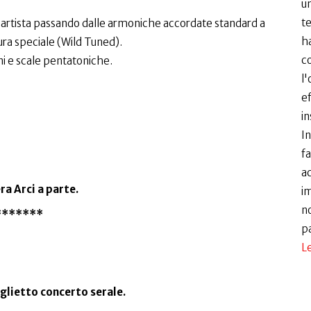
un
te
l' artista passando dalle armoniche accordate standard a
ha
ra speciale (Wild Tuned).
c
ni e scale pentatoniche.
l'
ef
in
I
fa
ac
ra Arci a parte.
i
no
*******
p
Le
glietto concerto serale.