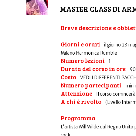
MASTER CLASS DI AR
Breve descrizione e obbiet
Giorni e orari
il giorno 23 ma
Milano Harmonica Rumble
Numero lezioni
1
Durata del corso in ore
90
Costo
VEDI I DIFFERENTI PACC
Numero partecipanti
mini
Attenzione
Il corso comincerà 
A chi è rivolto
(Livello Inter
Programma
L'artista Will Wilde dal Regno Unit
rock.