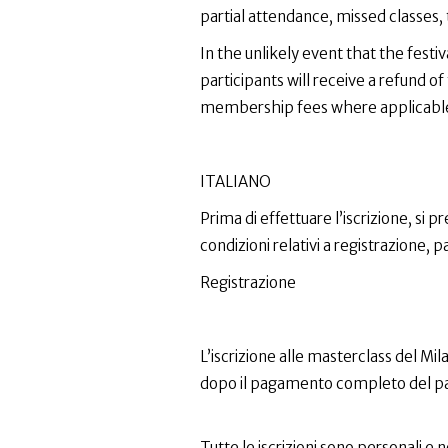
partial attendance, missed classes, tr
In the unlikely event that the festiv
participants will receive a refund 
membership fees where applicabl
ITALIANO
Prima di effettuare l’iscrizione, si 
condizioni relativi a registrazione, 
Registrazione
L’iscrizione alle masterclass del 
dopo il pagamento completo del pac
Tutte le iscrizioni sono personali e 