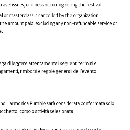
avel issues, or illness occurring during the festival.
al or masterclass is cancelled by the organization,
of the amount paid, excluding any non-refundable service or
e.
prega di leggere attentamente i seguenti termini e
pagamenti, rimborsi e regole generali dell’evento.
Milano Harmonica Rumble sarà considerata confermata solo
chetto, corso o attività selezionata;
non trasferibili salvo diversa autorizzazione da parte