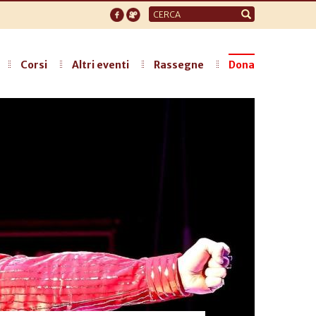
Form
di
ricerca
Corsi
Altri eventi
Rassegne
Dona