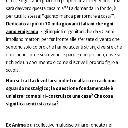
e forse ogni tanto guarda la propria città chiedendosi “ma
sarà davvero questa casa mia”? La domanda, in fondo, è
per tutti la stessa: “quanto manca per tornare a casa?”.
Dedicato ai più di 70 mila giovani italiani che ogni
anno emigrano
. Figli inquieti di genitori che da 40 anni
impilano mattoni per far fronte alle sferzate di vento che
sentono solo coloro che hanno accenti strani, diversi e che
non sanno come si scrivono le parole che parlano, dove si
richiede un documento o come si iscrive il proprio figlio a
scuola.
Non si tratta di voltarsi indietro alla ricerca di uno
sguardo nostalgico; la questione fondamentale è
un’altra: come si ri-costruisce una casa? Che cosa
significa sentirsi a casa?
Ex Anima
è un collettivo multidisciplinare fondato nel