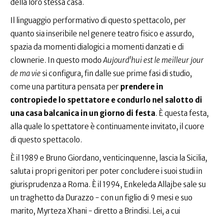
della loro stessa casa.
Il linguaggio performativo di questo spettacolo, per
quanto sia inseribile nel genere teatro fisico e assurdo,
spazia da momenti dialogici a momenti danzati e di
clownerie. In questo modo
Aujourd'hui est le meilleur jour
de ma vie
si configura, fin dalle sue prime fasi di studio,
come una partitura pensata per
prendere in
contropiede lo spettatore e condurlo nel salotto di
una casa balcanica in un giorno di festa
. È questa festa,
alla quale lo spettatore è continuamente invitato, il cuore
di questo spettacolo.
È il 1989 e Bruno Giordano, venticinquenne, lascia la Sicilia,
saluta i propri genitori per poter concludere i suoi studi in
giurisprudenza a Roma. È il 1994, Enkeleda Allajbe sale su
un traghetto da Durazzo - con un figlio di 9 mesi e suo
marito, Myrteza Xhani - diretto a Brindisi. Lei, a cui