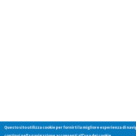
Questo sito utilizza cookie per fornirti la migliore esperienza di nav
continui nella navigazione acconsenti all'uso dei cookie.