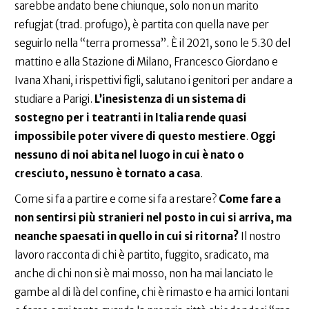
sarebbe andato bene chiunque, solo non un marito
refugjat (trad. profugo), è partita con quella nave per
seguirlo nella “terra promessa”. È il 2021, sono le 5.30 del
mattino e alla Stazione di Milano, Francesco Giordano e
Ivana Xhani, i rispettivi figli, salutano i genitori per andare a
studiare a Parigi.
L’inesistenza di un sistema di
sostegno per i teatranti in Italia rende quasi
impossibile poter vivere di questo mestiere
.
Oggi
nessuno di noi abita nel luogo in cui è nato o
cresciuto, nessuno è tornato a casa
.
Come si fa a partire e come si fa a restare?
Come fare a
non sentirsi più stranieri nel posto in cui si arriva, ma
neanche spaesati in quello in cui si ritorna?
Il nostro
lavoro racconta di chi è partito, fuggito, sradicato, ma
anche di chi non si è mai mosso, non ha mai lanciato le
gambe al di là del confine, chi è rimasto e ha amici lontani