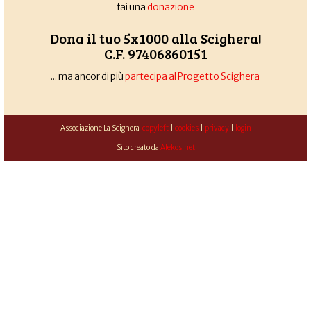
fai una
donazione
Dona il tuo 5x1000 alla Scighera!
C.F. 97406860151
... ma ancor di più
partecipa al Progetto Scighera
Associazione La Scighera
copyleft
|
cookies
|
privacy
|
login
Sito creato da
Alekos.net