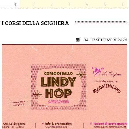
31
1
2
3
4
5
6
I CORSI DELLA SCIGHERA
DAL
23 SETTEMBRE 2026