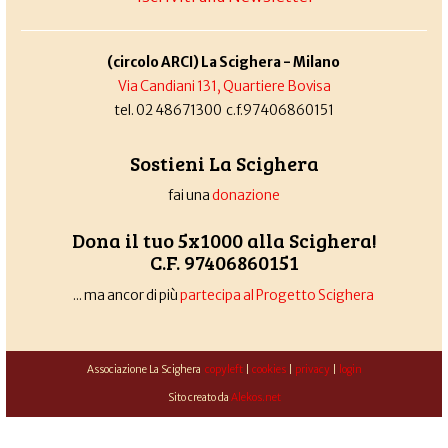
(circolo ARCI) La Scighera - Milano
Via Candiani 131, Quartiere Bovisa
tel. 02 48671300 c.f.97406860151
Sostieni La Scighera
fai una
donazione
Dona il tuo 5x1000 alla Scighera!
C.F. 97406860151
... ma ancor di più
partecipa al Progetto Scighera
Associazione La Scighera
copyleft
|
cookies
|
privacy
|
login
Sito creato da
Alekos.net