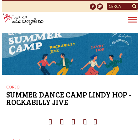
Form
di
Tog
ricerca
nav
CORSO
SUMMER DANCE CAMP LINDY HOP -
ROCKABILLY JIVE