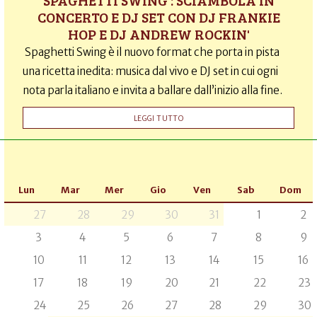
SPAGHETTI SWING : SCIAMBOLA IN
CONCERTO E DJ SET CON DJ FRANKIE
HOP E DJ ANDREW ROCKIN'
Spaghetti Swing è il nuovo format che porta in pista
una ricetta inedita: musica dal vivo e DJ set in cui ogni
nota parla italiano e invita a ballare dall’inizio alla fine.
LEGGI TUTTO
Lun
Mar
Mer
Gio
Ven
Sab
Dom
27
28
29
30
31
1
2
3
4
5
6
7
8
9
10
11
12
13
14
15
16
17
18
19
20
21
22
23
24
25
26
27
28
29
30